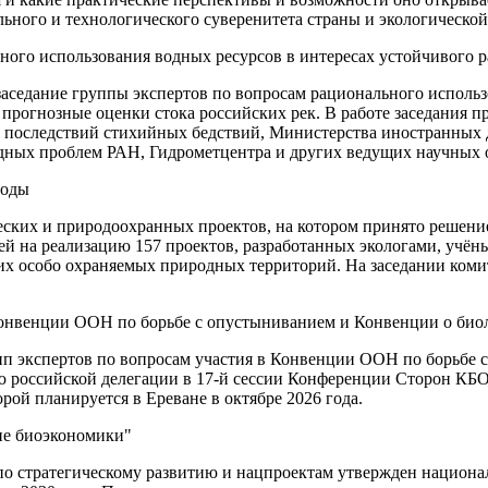
ьного и технологического суверенитета страны и экологической
ного использования водных ресурсов в интересах устойчивого р
аседание группы экспертов по вопросам рационального использо
прогнозные оценки стока российских рек. В работе заседания п
последствий стихийных бедствий, Министерства иностранных д
одных проблем РАН, Гидрометцентра и других ведущих научных 
роды
ских и природоохранных проектов, на котором принято решение
й на реализацию 157 проектов, разработанных экологами, учён
их особо охраняемых природных территорий. На заседании комит
 Конвенции ООН по борьбе с опустыниванием и Конвенции о био
пп экспертов по вопросам участия в Конвенции ООН по борьбе 
 российской делегации в 17-й сессии Конференции Сторон КБО ОО
рой планируется в Ереване в октябре 2026 года.
ие биоэкономики"
 по стратегическому развитию и нацпроектам утвержден национа