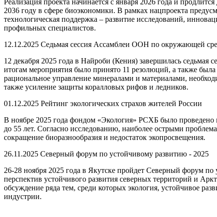
Реализация проекта начинается с января 2026 года и продлится
2036 году в сфере биоэкономики. В рамках нацпроекта предус
технологическая поддержка – развитие исследований, инновац
профильных специалистов.
12.12.2025
Седьмая сессия Ассамблеи ООН по окружающей ср
12 декабря 2025 года в Найроби (Кения) завершилась седьмая 
итогам мероприятия было принято 11 резолюций, а также был
рациональное управление минералами и материалами, необходи
также усиление защиты коралловых рифов и ледников.
01.12.2025
Рейтинг экологических страхов жителей России
В ноябре 2025 года фондом «Экология» РСХБ было проведено ис
до 55 лет. Согласно исследованию, наиболее острыми проблема
сокращение биоразнообразия и недостаток экопросвещения.
26.11.2025
Северный форум по устойчивому развитию - 2025
26-28 ноября 2025 года в Якутске пройдет Северный форум п
перспектив устойчивого развития северных территорий и Аркт
обсуждение ряда тем, среди которых экология, устойчивое раз
индустрии.