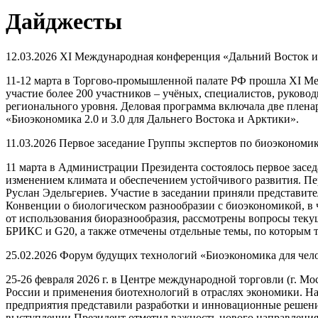
Дайджесты
12.03.2026
XI Международная конференция «Дальний Восток и 
11-12 марта в Торгово-промышленной палате РФ прошла XI Ме
участие более 200 участников – учёных, специалистов, руково
регионального уровня. Деловая программа включала две плена
«Биоэкономика 2.0 и 3.0 для Дальнего Востока и Арктики».
11.03.2026
Первое заседание Группы экспертов по биоэкономи
11 марта в Администрации Президента состоялось первое засе
изменением климата и обеспечением устойчивого развития. Пе
Руслан Эдельгериев. Участие в заседании приняли представите
Конвенции о биологическом разнообразии с биоэкономикой, в 
от использования биоразнообразия, рассмотрены вопросы теку
БРИКС и G20, а также отмечены отдельные темы, по которым 
25.02.2026
Форум будущих технологий «Биоэкономика для чел
25-26 февраля 2026 г. в Центре международной торговли (г.
России и применения биотехнологий в отраслях экономики. Н
предприятия представили разработки и инновационные решени
выступлении Президент отметил важность нового направления 