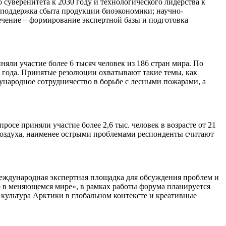
 суверенитета к 2030 году и технологического лидерства к
и поддержка сбыта продукции биоэкономики; научно-
ечение – формирование экспертной базы и подготовка
яли участие более 6 тысяч человек из 186 стран мира. По
 года. Принятые резолюции охватывают такие темы, как
ународное сотрудничество в борьбе с лесными пожарами, а
се приняли участие более 2,6 тыс. человек в возрасте от 21
 воздуха, наименее острыми проблемами респонденты считают
международная экспертная площадка для обсуждения проблем и
о в меняющемся мире», в рамках работы форума планируется
 культура Арктики в глобальном контексте и креативные