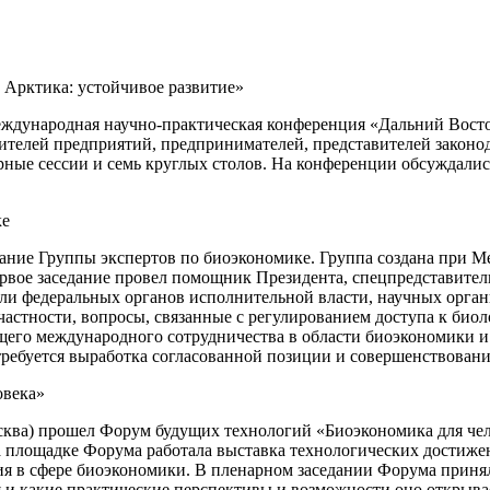
Арктика: устойчивое развитие»
ждународная научно-практическая конференция «Дальний Восток
дителей предприятий, предпринимателей, представителей законо
рные сессии и семь круглых столов. На конференции обсуждали
ке
дание Группы экспертов по биоэкономике. Группа создана при 
рвое заседание провел помощник Президента, спецпредставитель
ли федеральных органов исполнительной власти, научных органи
частности, вопросы, связанные с регулированием доступа к био
щего международного сотрудничества в области биоэкономики и 
требуется выработка согласованной позиции и совершенствовани
овека»
 Москва) прошел Форум будущих технологий «Биоэкономика для ч
а площадке Форума работала выставка технологических достиже
я в сфере биоэкономики. В пленарном заседании Форума приня
и какие практические перспективы и возможности оно открывае