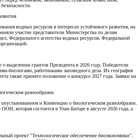
 безопасности.
азвития
вания водных ресурсов в интересах устойчивого развития, на
риняли участие представители Министерства по делам
ел, Федерального агентства водных ресурсов, Федеральной
организаций.
 о выделении грантов Президента в 2026 году. Победители
ыми-биологами, работниками заповедного дела. Их география
ета также принято положение о конкурсе 2027 года. Заявки на
логическом разнообразии
с опустыниванием и Конвенции о биологическом разнообразии.
Н, которая состоится в Улан-Баторе в августе 2026 года, а
льный проект "Технологическое обеспечение биоэкономики".