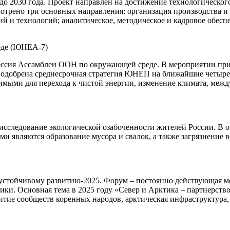
 до 2030 года. Проект направлен на достижение технологического
мотрено три основных направления: организация производства 
ий и технологий; аналитическое, методическое и кадровое обесп
еде (ЮНЕА-7)
сессия Ассамблеи ООН по окружающей среде. В мероприятии прин
а одобрена среднесрочная стратегия ЮНЕП на ближайшие четыре
мыми для перехода к чистой энергии, изменение климата, межд
следование экологической озабоченности жителей России. В опро
ми являются образование мусора и свалок, а также загрязнение
о устойчивому развитию-2025. Форум – постоянно действующая 
ики. Основная тема в 2025 году «Север и Арктика – партнерств
витие сообществ коренных народов, арктическая инфраструктура,