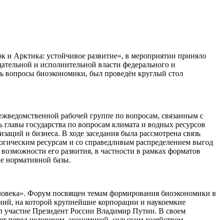
 и Арктика: устойчивое развитие», в мероприятии приняло
дательной и исполнительной власти федерального и
сь вопросы биоэкономики, был проведён круглый стол
Межведомственной рабочей группе по вопросам, связанным с
 главы государства по вопросам климата и водных ресурсов
заций и бизнеса. В ходе заседания была рассмотрена связь
логическим ресурсам и со справедливым распределением выгод
возможности его развития, в частности в рамках форматов
е нормативной базы.
еловека». Форум посвящен темам формирования биоэкономики в
ний, на которой крупнейшие корпорации и наукоемкие
л участие Президент России Владимир Путин. В своем
т перед человеком, экономикой, сельским хозяйством,