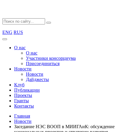
ENG
RUS
О нас
О нас
Участники консорциума
Присоединиться
Новости
Новости
Дайджесты
Клуб
Публикации
Проекты
Гранты
Контакты
Главная
Новости
Заседание НЭС ВООП в МИИГАиК: обсуждение
национальных проектов и стратегии развития