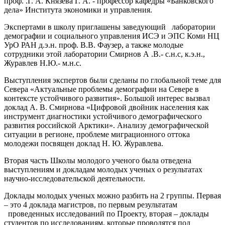
проф. .Г. А. Князева Г. А. - профессор кафедры «Банковского
дела» Института экономики и управления.
Экспертами в школу приглашены заведующий лаборатории
демографии и социального управления ИСЭ и ЭПС Коми НЦ
УрО РАН д.э.н. проф. В.В. Фаузер, а также молодые
сотрудники этой лаборатории Смирнов А .В.- с.н.с, к.э.н.,
Журавлев Н.Ю.- м.н.с.
Выступления экспертов были сделаны по глобальной теме для
Севера «Актуальные проблемы демографии на Севере в
контексте устойчивого развития». Большой интерес вызвал
доклад А. В. Смирнова «Цифровой двойник населения как
инструмент диагностики устойчивого демографического
развития российской Арктики». Анализу демографической
ситуации в регионе, проблеме миграционного оттока
молодежи посвящен доклад Н. Ю. Журавлева.
Вторая часть Школы молодого ученого была отведена
выступлениям и докладам молодых ученых о результатах
научно-исследовательской деятельности.
Доклады молодых ученых можно разбить на 2 группы. Первая
– это 4 доклада магистров, по первым результатам
проведенных исследований по Проекту, вторая – доклады
студентов по исследованиям, которые проводятся под