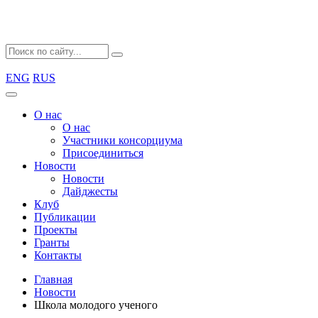
ENG
RUS
О нас
О нас
Участники консорциума
Присоединиться
Новости
Новости
Дайджесты
Клуб
Публикации
Проекты
Гранты
Контакты
Главная
Новости
Школа молодого ученого