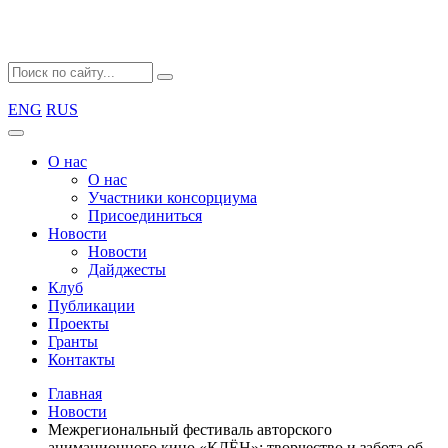
ENG
RUS
О нас
О нас
Участники консорциума
Присоединиться
Новости
Новости
Дайджесты
Клуб
Публикации
Проекты
Гранты
Контакты
Главная
Новости
Межрегиональный фестиваль авторского
анимационного кино «КЛЁН»: творчество и забота об