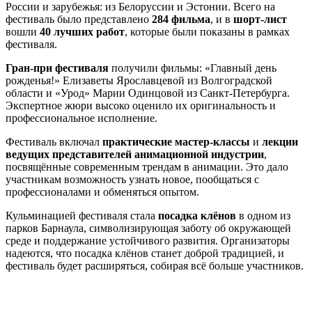
России и зарубежья: из Белоруссии и Эстонии. Всего на
фестиваль было представлено
284 фильма
, и в
шорт-лист
вошли
40 лучших работ
, которые были показаны в рамках
фестиваля.
Гран-при фестиваля
получили фильмы: «Главный день
рожденья!» Елизаветы Ярославцевой из Волгоградской
области и «Урод» Марии Одинцовой из Санкт-Петербурга.
Экспертное жюри высоко оценило их оригинальность и
профессиональное исполнение.
Фестиваль включал
практические мастер-классы
и
лекции
ведущих представителей анимационной индустрии
,
посвящённые современным трендам в анимации. Это дало
участникам возможность узнать новое, пообщаться с
профессионалами и обменяться опытом.
Кульминацией фестиваля стала
посадка клёнов
в одном из
парков Барнаула, символизирующая заботу об окружающей
среде и поддержание устойчивого развития. Организаторы
надеются, что посадка клёнов станет доброй традицией, и
фестиваль будет расширяться, собирая всё больше участников.